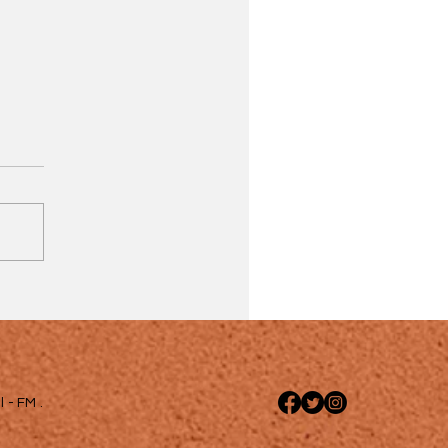
 - FM .