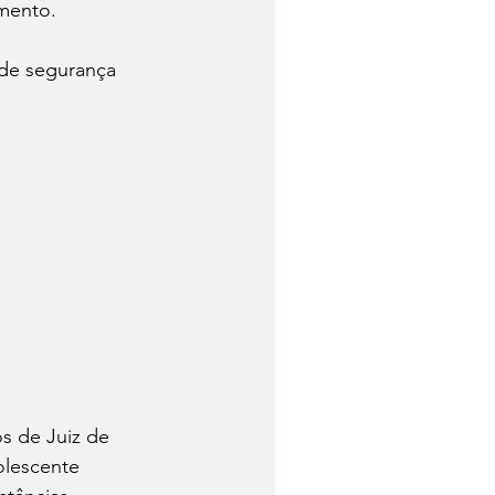
imento.
 de segurança 
s de Juiz de 
olescente 