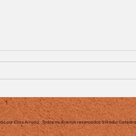
s
Operação do MPMG
prende quatro suspeitos
de fraude eletrônica
o
que causou prejuízo de
mais de R$ 7 milhões
em Juiz de Fora
do por Elias Arruda. Todos os direitos reservados à Rádio Catedral