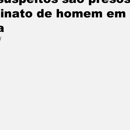
inato de homem em 
a
l