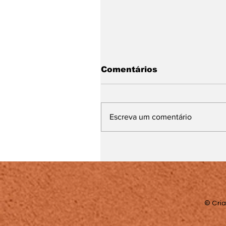
Comentários
Escreva um comentário
UFJF alerta candidato
do Pism sobre escolha
correta do grupo de
vagas e documentaçã
para matrícula
© Cria