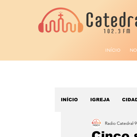
INÍCIO
NO
INÍCIO
IGREJA
CIDA
Radio Catedral
9
ESPORTE
Cinco 