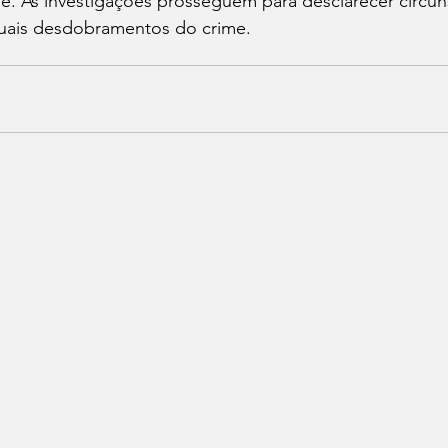
e. As investigações prosseguem para desclarecer circuns
uais desdobramentos do crime.