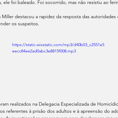
, ele foi baleado. Foi socorrido, mas não resistiu ao fer
 Miller destacou a rapidez da resposta das autoridades
ender os suspeitos.
https://static.wixstatic.com/mp3/d40b03_c2551e5
eecc84ee2ad0abc3e8815f008.mp3
foram realizados na Delegacia Especializada de Homicídio
os referentes à prisão dos adultos e à apreensão do ad