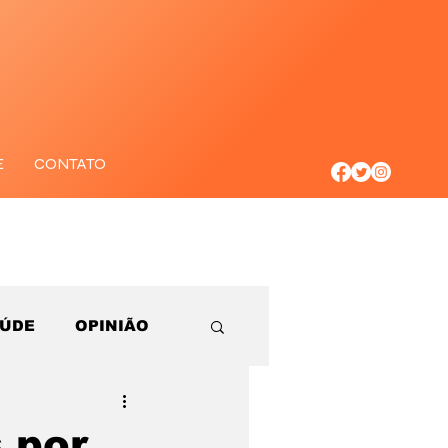
E
CONTATO
AÚDE
OPINIÃO
 por