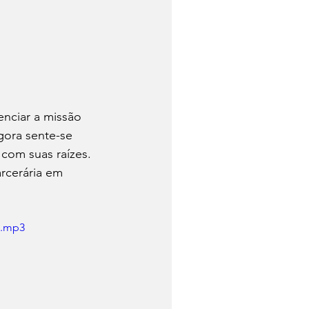
nciar a missão 
gora sente-se 
om suas raízes. 
rcerária em 
c.mp3