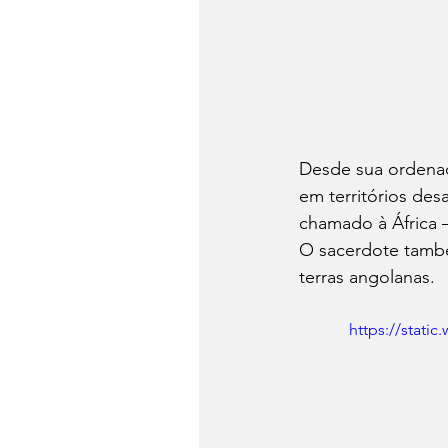
Desde sua ordenaç
em territórios des
chamado à África 
O sacerdote també
terras angolanas. 
https://stat