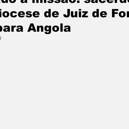
iocese de Juiz de Fo
para Angola
l