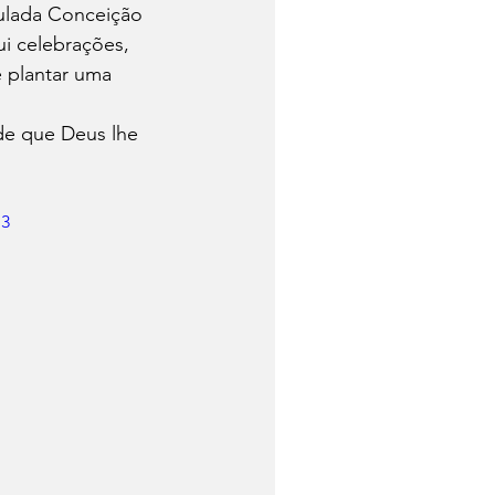
culada Conceição 
ui celebrações, 
e plantar uma 
de que Deus lhe 
p3