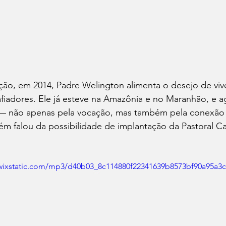
ão, em 2014, Padre Welington alimenta o desejo de vive
afiadores. Ele já esteve na Amazônia e no Maranhão, e a
— não apenas pela vocação, mas também pela conexão c
m falou da possibilidade de implantação da Pastoral Ca
ic.wixstatic.com/mp3/d40b03_8c114880f22341639b8573bf90a95a3