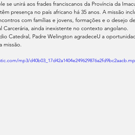
e se unirá aos frades franciscanos da Província da Ima
têm presença no país africano há 35 anos. A missão incl
 encontros com famílias e jovens, formações e o desejo d
l Carcerária, ainda inexistente no contexto angolano. 
ádio Catedral, Padre Welington agradeceU a oportunida
a missão. 
xstatic.com/mp3/d40b03_17d42a1404e249629876a2fd9bc2aacb.m