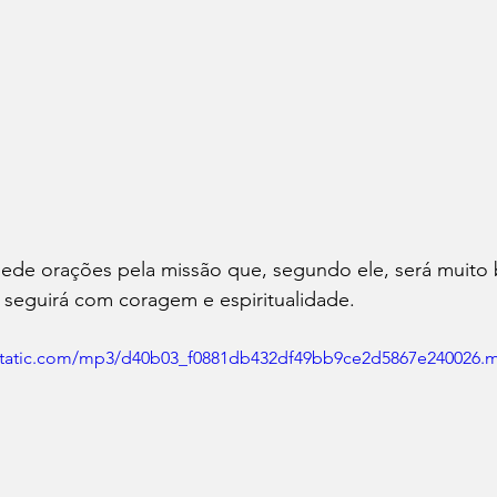
ede orações pela missão que, segundo ele, será muito 
 seguirá com coragem e espiritualidade. 
wixstatic.com/mp3/d40b03_f0881db432df49bb9ce2d5867e240026.