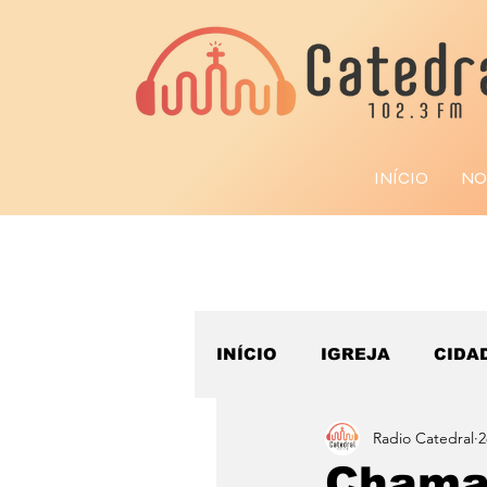
INÍCIO
NO
INÍCIO
IGREJA
CIDA
Radio Catedral
2
ESPORTE
Chamad