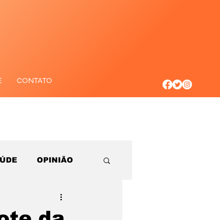
E
CONTATO
AÚDE
OPINIÃO
ote da