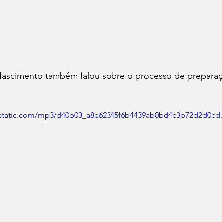
ascimento também falou sobre o processo de preparaç
wixstatic.com/mp3/d40b03_a8e62345f6b4439ab0bd4c3b72d2d0cd