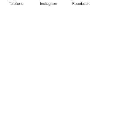
enfrentamos.
Telefone
Instagram
Facebook
https://static.wixstatic.com/mp3/d40b03_1ea
dda5befc640899fb74a060fff45ce.mp3
IGREJA
Ver tudo
Posts Relacionados