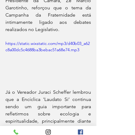
Presidente da Câmara, Zé Márcio 
Garotinho, reforçou que o tema da 
Campanha da Fraternidade está 
intimamente ligado aos debates 
realizados no Legislativo.
https://static.wixstatic.com/mp3/d40b03_a62
c8a00dc5c4688ba3bebac51a68e74.mp3
Já o Vereador Juraci Scheffer lembrou 
que a Encíclica 'Laudato Si’ continua 
sendo um guia importante para 
refletirmos sobre ecologia e 
espiritualidade, principalmente diante 
dos desafios climáticos que 