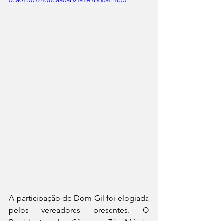
0ca01d0924d8caa0ab2fa1e9b66af.mp3
A participação de Dom Gil foi elogiada 
pelos vereadores presentes. O 