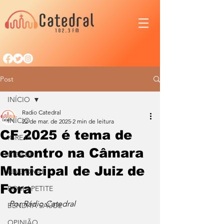
Post
INÍCIO
Radio Catedral
INÍCIO
22 de mar. de 2025
2 min de leitura
CF 2025 é tema de
IGREJA
encontro na Câmara
CIDADE
Municipal de Juiz de
NACIONAL
Fora
BOM APETITE
Por Rádio Catedral
BENDITA SAÚDE
OPINIÃO