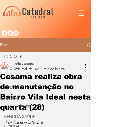
Post
INÍCIO
Radio Catedral
INÍCIO
27 de mai. de 2025
1 min de leitura
Cesama realiza obra
IGREJA
de manutenção no
CIDADE
Bairro Vila Ideal nesta
NACIONAL
quarta (28)
BOM APETITE
BENDITA SAÚDE
Por Rádio Catedral
OPINIÃO