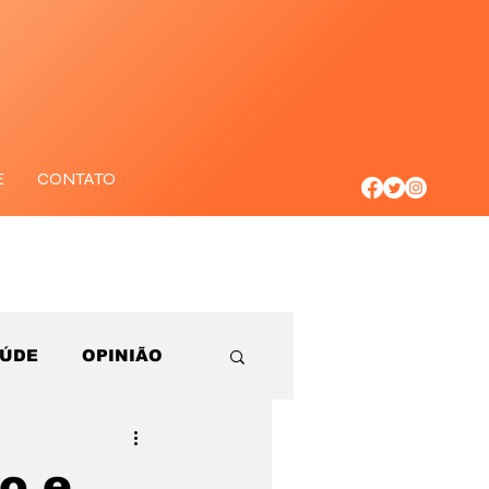
E
CONTATO
AÚDE
OPINIÃO
o e