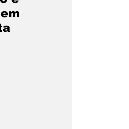
 em
ta