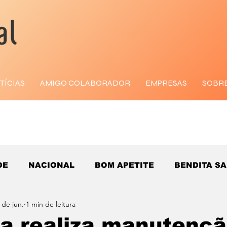
TÍCIAS
AMIGO COLABORADOR
EMPRESAS
SOBR
DE
NACIONAL
BOM APETITE
BENDITA S
 de jun.
1 min de leitura
 realiza manutençã