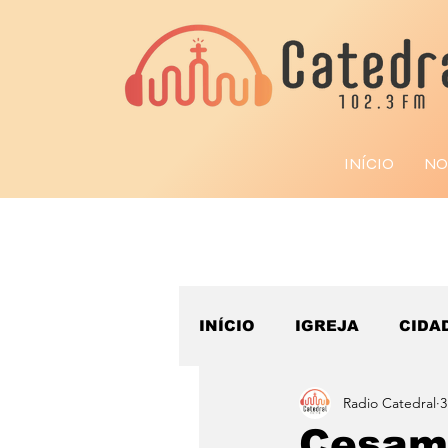
INÍCIO
NO
INÍCIO
IGREJA
CIDA
Radio Catedral
3
ESPORTE
Cesama