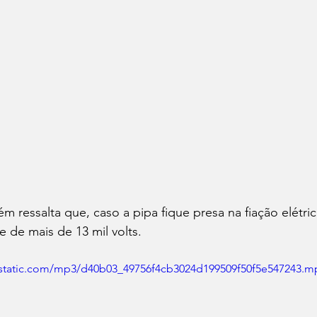
 ressalta que, caso a pipa fique presa na fiação elétri
de mais de 13 mil volts. 
wixstatic.com/mp3/d40b03_49756f4cb3024d199509f50f5e547243.m