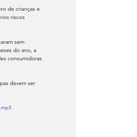
o de crianças e 
ios riscos 
icaram sem 
eses do ano, a 
ades consumidoras 
ipas devem ser 
b.mp3