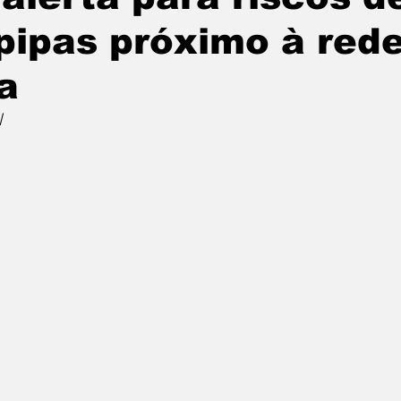
 pipas próximo à red
a
l