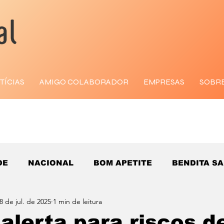
TÍCIAS
AMIGO COLABORADOR
EMPRESAS
SOBR
DE
NACIONAL
BOM APETITE
BENDITA S
8 de jul. de 2025
1 min de leitura
alerta para riscos d