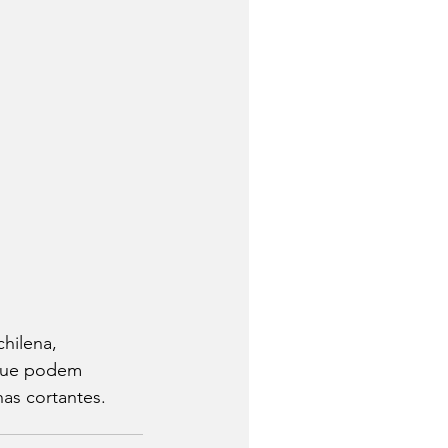
hilena, 
 que podem 
as cortantes.