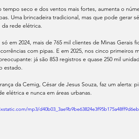
tempo seco e dos ventos mais fortes, aumenta o númer
pas. Uma brincadeira tradicional, mas que pode gerar sér
 da rede elétrica.
só em 2024, mais de 765 mil clientes de Minas Gerais f
ocorrências com pipas. E em 2025, nos cinco primeiros m
preocupante: já são 853 registros e quase 250 mil unid
o estado.
rança da Cemig, César de Jesus Souza, faz um alerta: p
de elétrica e nunca em áreas urbanas.
c.wixstatic.com/mp3/d40b03_3ae9b9be63824e3f95b175a48ff9d6e