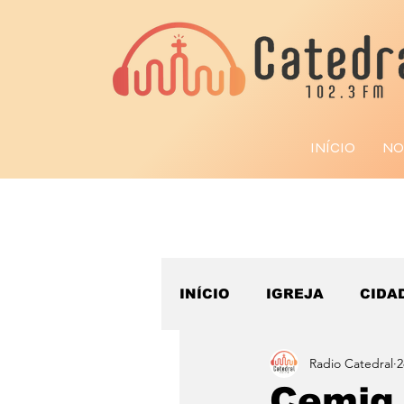
INÍCIO
NO
INÍCIO
IGREJA
CIDA
Radio Catedral
2
ESPORTE
Cemig 