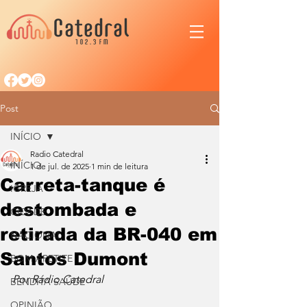
Post
INÍCIO
Radio Catedral
INÍCIO
1 de jul. de 2025
1 min de leitura
Carreta-tanque é
IGREJA
destombada e
CIDADE
retirada da BR-040 em
NACIONAL
Santos Dumont
BOM APETITE
Por Rádio Catedral
BENDITA SAÚDE
OPINIÃO