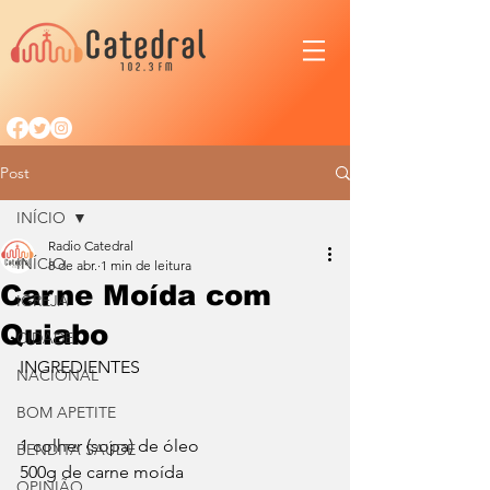
Post
INÍCIO
Radio Catedral
INÍCIO
8 de abr.
1 min de leitura
Carne Moída com
IGREJA
Quiabo
CIDADE
INGREDIENTES
NACIONAL
BOM APETITE
1 colher (sopa) de óleo
BENDITA SAÚDE
500g de carne moída
OPINIÃO