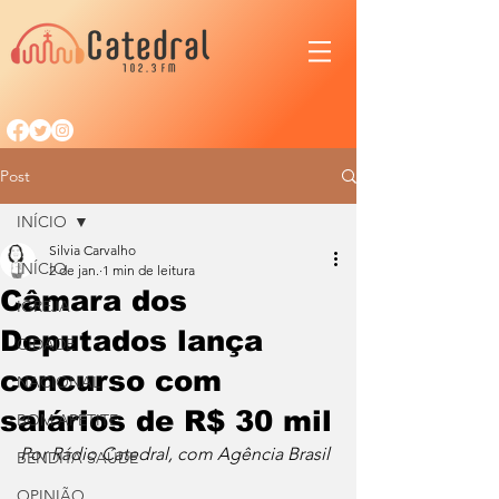
Post
INÍCIO
Silvia Carvalho
INÍCIO
2 de jan.
1 min de leitura
Câmara dos
IGREJA
Deputados lança
CIDADE
concurso com
NACIONAL
salários de R$ 30 mil
BOM APETITE
Por Rádio Catedral, com Agência Brasil
BENDITA SAÚDE
OPINIÃO