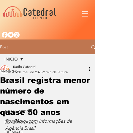
Post
INÍCIO
Radio Catedral
INÍCIO
16 de mai. de 2025
2 min de leitura
Brasil registra menor
IGREJA
número de
CIDADE
nascimentos em
NACIONAL
quase 50 anos
BOM APETITE
Por Rádio, com informações da 
BENDITA SAÚDE
Agência Brasil
OPINIÃO