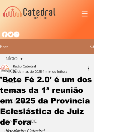
Post
INÍCIO
Radio Catedral
INÍCIO
26 de mar. de 2025
1 min de leitura
'Bote Fé 2.0' é um dos
IGREJA
temas da 1ª reunião
CIDADE
em 2025 da Província
NACIONAL
Eclesiástica de Juiz
BOM APETITE
de Fora
BENDITA SAÚDE
Por Rádio Catedral
OPINIÃO