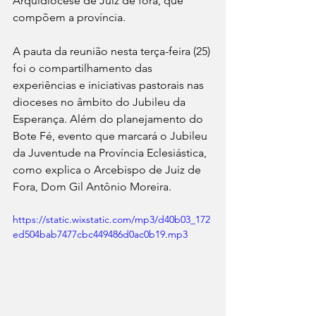
Arquidiocese de Juiz de fora, que 
compõem a província.
A pauta da reunião nesta terça-feira (25) 
foi o compartilhamento das 
experiências e iniciativas pastorais nas 
dioceses no âmbito do Jubileu da 
Esperança. Além do planejamento do 
Bote Fé, evento que marcará o Jubileu 
da Juventude na Província Eclesiástica, 
como explica o Arcebispo de Juiz de 
Fora, Dom Gil Antônio Moreira.
https://static.wixstatic.com/mp3/d40b03_172
ed504bab7477cbc449486d0ac0b19.mp3