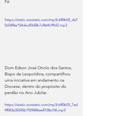
Fé. 
https://static.wixstatic.com/mp3/d40b03_da7
0d34f6e154dec83d0b7cf664c99d2.mp3
Dom Edson José Oriolo dos Santos, 
Bispo de Leopoldina, compartilhou 
uma iniciativa em andamento na 
Diocese, dentro do propósito do 
perdão no Ano Jubilar.
https://static.wixstatic.com/mp3/d40b03_7ad
9f083a35545b7929686ae8158a106.mp3