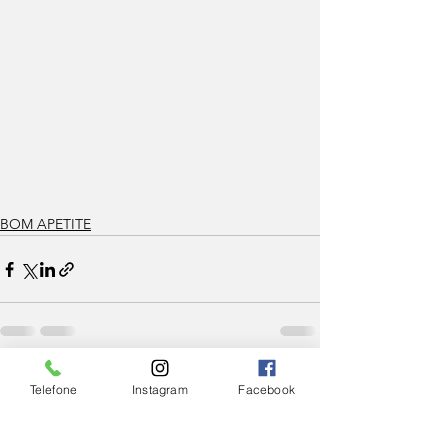
BOM APETITE
Ver tudo
Posts Relacionados
Telefone
Instagram
Facebook