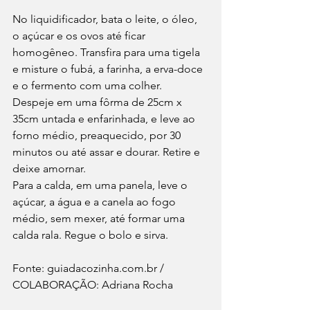
No liquidificador, bata o leite, o óleo, 
o açúcar e os ovos até ficar 
homogêneo. Transfira para uma tigela 
e misture o fubá, a farinha, a erva-doce 
e o fermento com uma colher.
Despeje em uma fôrma de 25cm x 
35cm untada e enfarinhada, e leve ao 
forno médio, preaquecido, por 30 
minutos ou até assar e dourar. Retire e 
deixe amornar.
Para a calda, em uma panela, leve o 
açúcar, a água e a canela ao fogo 
médio, sem mexer, até formar uma 
calda rala. Regue o bolo e sirva.
Fonte: guiadacozinha.com.br / 
COLABORAÇÃO: Adriana Rocha