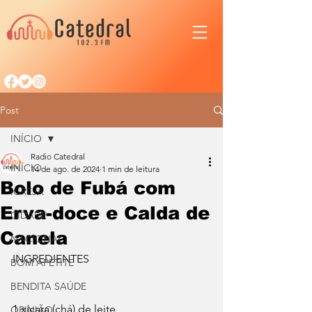
Post
INÍCIO
Radio Catedral
INÍCIO
14 de ago. de 2024
1 min de leitura
Bolo de Fubá com
IGREJA
Erva-doce e Calda de
CIDADE
Canela
NACIONAL
INGREDIENTES
BOM APETITE
BENDITA SAÚDE
1 xícara (chá) de leite
OPINIÃO