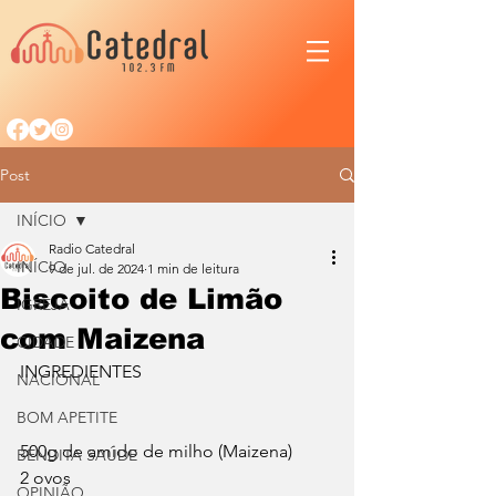
Post
INÍCIO
Radio Catedral
INÍCIO
9 de jul. de 2024
1 min de leitura
Biscoito de Limão
IGREJA
com Maizena
CIDADE
INGREDIENTES
NACIONAL
BOM APETITE
500g de amido de milho (Maizena)
BENDITA SAÚDE
2 ovos
OPINIÃO