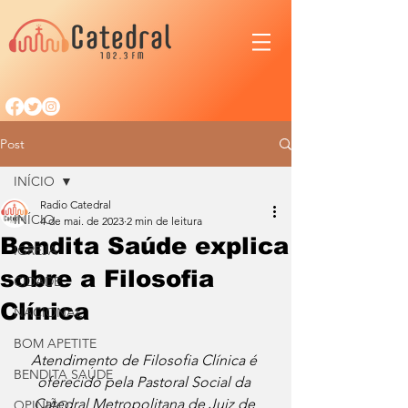
Post
INÍCIO
Radio Catedral
INÍCIO
4 de mai. de 2023
2 min de leitura
Bendita Saúde explica
IGREJA
sobre a Filosofia
CIDADE
Clínica
NACIONAL
BOM APETITE
Atendimento de Filosofia Clínica é 
BENDITA SAÚDE
oferecido pela Pastoral Social da 
Catedral Metropolitana de Juiz de 
OPINIÃO