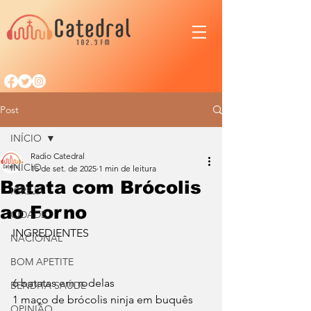
Post
INÍCIO
Radio Catedral
INÍCIO
15 de set. de 2025
1 min de leitura
Batata com Brócolis
IGREJA
ao Forno
CIDADE
INGREDIENTES
NACIONAL
BOM APETITE
6 batatas em rodelas
BENDITA SAÚDE
1 maço de brócolis ninja em buquês
OPINIÃO