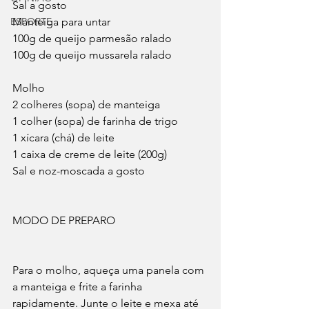
Sal a gosto
ESPORTE
Manteiga para untar
100g de queijo parmesão ralado
100g de queijo mussarela ralado
Molho
2 colheres (sopa) de manteiga
1 colher (sopa) de farinha de trigo
1 xícara (chá) de leite
1 caixa de creme de leite (200g)
Sal e noz-moscada a gosto
MODO DE PREPARO
Para o molho, aqueça uma panela com 
a manteiga e frite a farinha 
rapidamente. Junte o leite e mexa até 