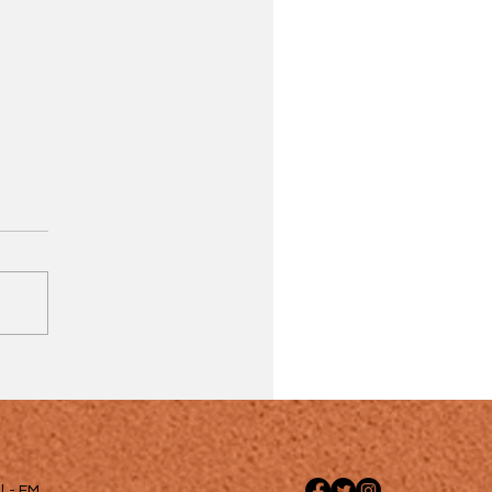
 - FM .