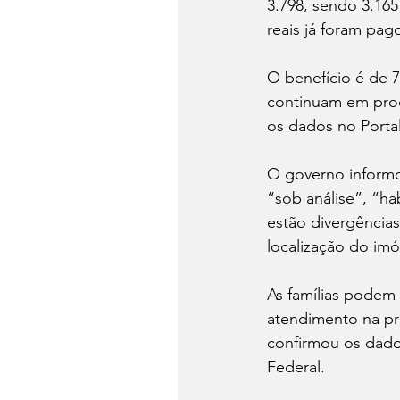
3.798, sendo 3.165
reais já foram pag
O benefício é de 7
continuam em proce
os dados no Porta
O governo informo
“sob análise”, “ha
estão divergência
localização do imó
As famílias podem 
atendimento na pre
confirmou os dado
Federal.