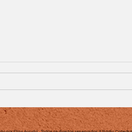
'Palavras que
permanecem': Parque
da Saudade transforma
saudade em
homenagem aos pais
do por Elias Arruda. Todos os direitos reservados à Rádio Catedral