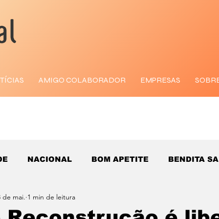
TÍCIAS
AMIGO COLABORADOR
EMPRESAS
SOBR
DE
NACIONAL
BOM APETITE
BENDITA S
 de mai.
1 min de leitura
o Reconstrução é lib