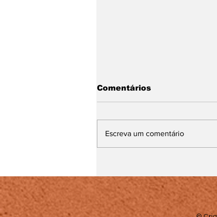
Comentários
Escreva um comentário
Muito além da sala de
aula: o trabalho que
transforma vidas
© Cria