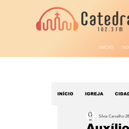
INÍCIO
NO
INÍCIO
IGREJA
CIDA
Silvia Carvalho
28
ESPORTE
Auxíli