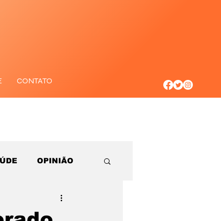
E
CONTATO
AÚDE
OPINIÃO
erado