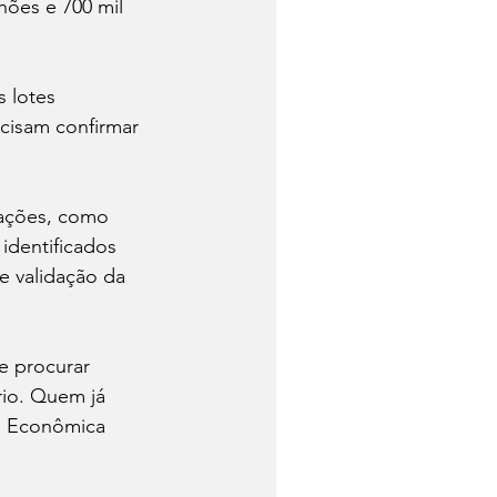
hões e 700 mil 
 lotes 
cisam confirmar 
ações, como 
identificados 
e validação da 
e procurar 
rio. Quem já 
a Econômica 