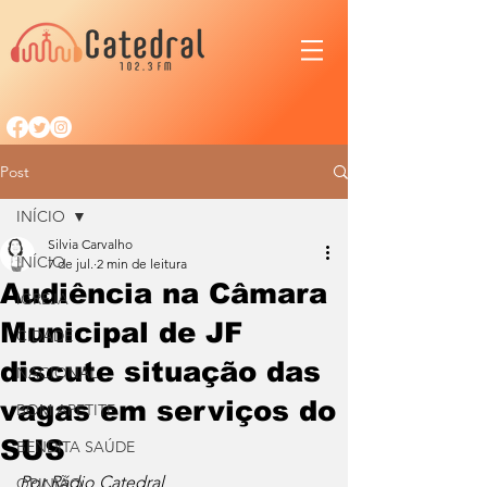
Post
INÍCIO
Silvia Carvalho
INÍCIO
7 de jul.
2 min de leitura
Audiência na Câmara
IGREJA
Municipal de JF
CIDADE
discute situação das
NACIONAL
vagas em serviços do
BOM APETITE
SUS
BENDITA SAÚDE
Por Rádio Catedral
OPINIÃO