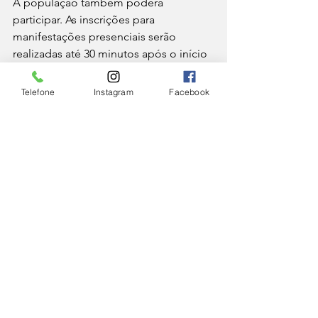
A população também poderá 
participar. As inscrições para 
manifestações presenciais serão 
realizadas até 30 minutos após o início 
da audiência, no hall do Plenário da 
Câmara. Perguntas e sugestões 
Telefone
Instagram
Facebook
também poderão ser enviadas pelo 
WhatsApp da Câmara Municipal 
número (32) 99183-0706.
CIDADE
Ver tudo
Posts Relacionados