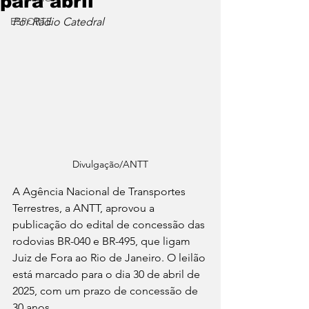
para abril
ESPORTE
Por Rádio Catedral
Divulgação/ANTT
A Agência Nacional de Transportes 
Terrestres, a ANTT, aprovou a 
publicação do edital de concessão das 
rodovias BR-040 e BR-495, que ligam 
Juiz de Fora ao Rio de Janeiro. O leilão 
está marcado para o dia 30 de abril de 
2025, com um prazo de concessão de 
30 anos.