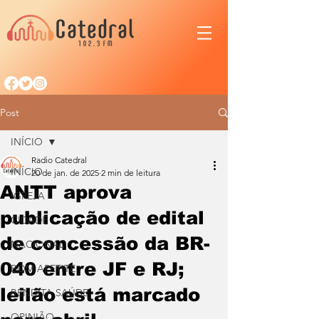
Post
INÍCIO
Radio Catedral
INÍCIO
20 de jan. de 2025
2 min de leitura
ANTT aprova
IGREJA
publicação de edital
CIDADE
de concessão da BR-
NACIONAL
040 entre JF e RJ;
BOM APETITE
leilão está marcado
BENDITA SAÚDE
OPINIÃO