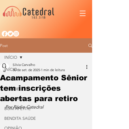
Post
INÍCIO
Silvia Carvalho
INÍCIO
30 de set. de 2025
1 min de leitura
Acampamento Sênior
IGREJA
tem inscrições
CIDADE
abertas para retiro
NACIONAL
Por Rádio Catedral
BOM APETITE
BENDITA SAÚDE
OPINIÃO