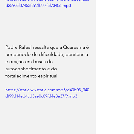
d25905f37453f892ff777f5f73406.mp3
Padre Rafael ressalta que a Quaresma é 
um período de dificuldade, penitência 
e oração em busca do 
autoconhecimento e do 
fortalecimento espiritual
https://static.wixstatic.com/mp3/d40b03_340
df99d14ed4cd3ae0c09fd4e3e37f9.mp3