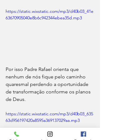
https://static.wixstatic.com/mp3/d40b03_41e
63670905040e8b6c942344ebea35d.mp3
Por isso Padre Rafael orienta que 
nenhum de nós fique pelo caminho 
quaresmal perdendo a oportunidade 
de transformação conforme os planos 
de Deus.
https://static.wixstatic.com/mp3/d40b03_635
63d956197420a8595a369137029aa.mp3