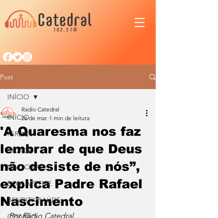
Post
INÍCIO
Radio Catedral
INÍCIO
26 de mar.
1 min de leitura
'A Quaresma nos faz
IGREJA
lembrar de que Deus
CIDADE
não desiste de nós”,
NACIONAL
explica Padre Rafael
BOM APETITE
Nascimento
BENDITA SAÚDE
Por Rádio Catedral
OPINIÃO