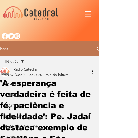
Post
INÍCIO
Radio Catedral
INÍCIO
24 de jul. de 2025
1 min de leitura
'A esperança
IGREJA
verdadeira é feita de
CIDADE
fé, paciência e
NACIONAL
fidelidade': Pe. Jadaí
BOM APETITE
destaca exemplo de
BENDITA SAÚDE
OPINIÃO