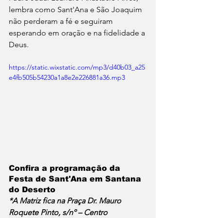
lembra como Sant'Ana e São Joaquim 
não perderam a fé e seguiram 
esperando em oração e na fidelidade a 
Deus.
https://static.wixstatic.com/mp3/d40b03_a25
e4fb505b54230a1a8e2e226881a36.mp3
Confira a programação da 
Festa de Sant'Ana em Santana 
do Deserto
*A Matriz fica na Praça Dr. Mauro 
Roquete Pinto, s/nº – Centro