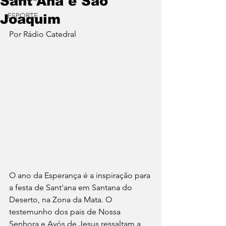
Sant'Ana e São
ESPORTE
Joaquim
Por Rádio Catedral
O ano da Esperança é a inspiração para 
a festa de Sant'ana em Santana do 
Deserto, na Zona da Mata. O 
testemunho dos pais de Nossa 
Senhora e Avós de Jesus ressaltam a 