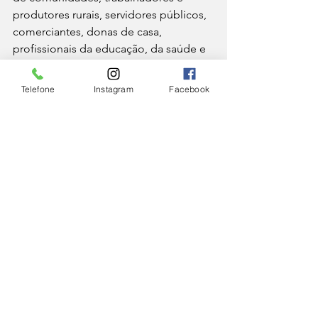
produtores rurais, servidores públicos, 
comerciantes, donas de casa, 
profissionais da educação, da saúde e 
da assistência social)
12h – Almoço
Telefone
Instagram
Facebook
13h30 – Show de prêmios
14h – Leilão
IGREJA
Ver tudo
Posts Relacionados